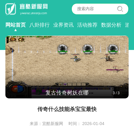
网站首页
八卦排行
业界资讯
活动推荐
数据分析
游
传奇树妖是魔法攻击吗
1
/
3
传奇什么技能杀宝宝最快
来源：宜酷新服网
时间： 2026-01-04