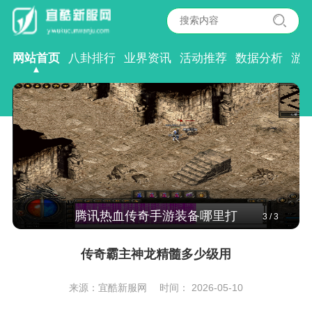
网站首页
八卦排行
业界资讯
活动推荐
数据分析
游
腾讯热血传奇手游装备哪里打
3
/
3
传奇霸主神龙精髓多少级用
来源：宜酷新服网
时间： 2026-05-10