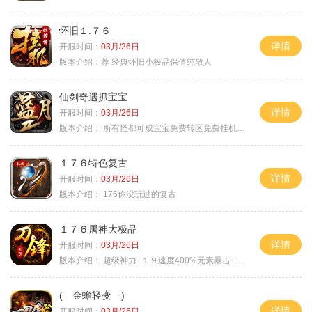
怀旧１.７６
详情
开服时间：
03月/26日
版本介绍：
荐 经典怀旧小极品保值纯散人
仙剑奇遇抓宝宝
详情
开服时间：
03月/26日
版本介绍：
所有怪都可成宝宝免费转区免费挂机活动
１７６特色复古
详情
开服时间：
03月/26日
版本介绍：
176你没玩过的复古
１７６屠神大极品
详情
开服时间：
03月/26日
版本介绍：
超级神力+１９速度400%元素暴击+６６
( 金蟾轻变 )
详情
开服时间：
03月/26日