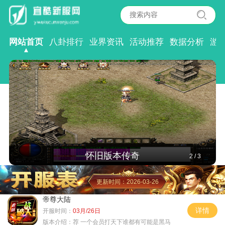
网站首页
八卦排行
业界资讯
活动推荐
数据分析
游
怀旧版本传奇
2
/
3
更新时间：2026-03-26
帝尊大陆
详情
开服时间：
03月/26日
版本介绍：
荐 一个会员打天下谁都有可能是黑马