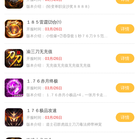
版本介绍：
(轻变单职业沙奖８８８８)
１８５雷霆⑵合⑴
详情
开服时间：
03月/26日
版本介绍：
小怪爆+⑦⑧⑨套１秒７６刀９５范围捡
渝三刀无充值
详情
开服时间：
03月/26日
版本介绍：
无充值无充值无充值无充值
１.７６赤月终极
详情
开服时间：
03月/26日
版本介绍：
１.７６赤月小极品+4，一张月卡走天涯c
１７６极品攻速
详情
开服时间：
03月/26日
版本介绍：
道士召群虎战士刀刀毒法师带神宠