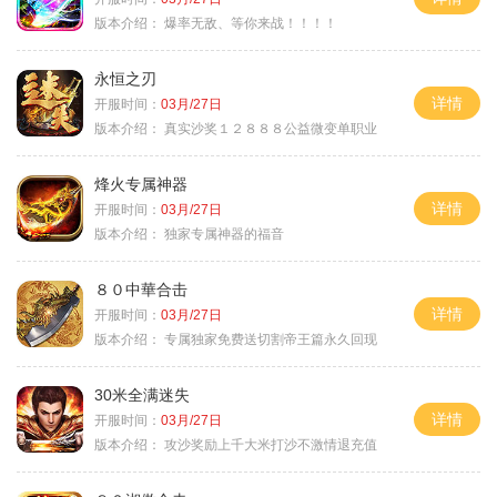
版本介绍：
爆率无敌、等你来战！！！！
永恒之刃
详情
开服时间：
03月/27日
版本介绍：
真实沙奖１２８８８公益微变单职业
烽火专属神器
详情
开服时间：
03月/27日
版本介绍：
独家专属神器的福音
８０中華合击
详情
开服时间：
03月/27日
版本介绍：
专属独家免费送切割帝王篇永久回现
30米全满迷失
详情
开服时间：
03月/27日
版本介绍：
攻沙奖励上千大米打沙不激情退充值