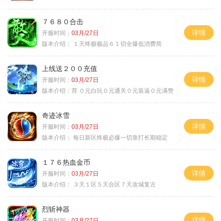
７６８０合击
详情
开服时间：
03月/27日
版本介绍：
１天终极极品６１切全爆低消费简
上线送２００充值
详情
开服时间：
03月/27日
版本介绍：
荐 ０元白玩０元通关０元装逼０元满赞
奇迹冰雪
详情
开服时间：
03月/27日
版本介绍：
每日新区终极必爆一切靠打长期稳定
１７６热血金币
详情
开服时间：
03月/27日
版本介绍：
３天１区５天合区７天攻城复古
烈斩神器
详情
开服时间：
03月/27日