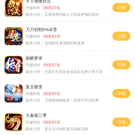
８０湘傲合击
详情
开服时间：
03月/27日
版本介绍：
正规授权纯散人小怪追梦物价超好
刀刀切割5%冰雪
详情
开服时间：
03月/27日
版本介绍：
送捐献狂暴顶赞时装速来
新醉梦录
详情
开服时间：
03月/27日
版本介绍：
充值可打装备保值真实追梦小资天堂
复古微变
详情
开服时间：
03月/27日
版本介绍：
无赞助独家版本一切靠打怀旧经典
大秦第三季
详情
开服时间：
03月/27日
版本介绍：
复古无沙捐狂暴无捐献无限