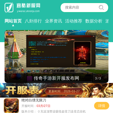
网站首页
八卦排行
业界资讯
活动推荐
数据分析
游
传奇手游新开服发布网
3
/
3
更新时间：2026-03-27
绝对白缥无限刀
详情
开服时间：
03月/27日
版本介绍：
０充送顶赞送吸怪超变刀送变态挂机